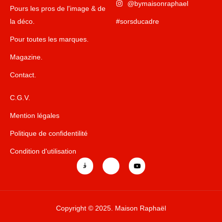
@bymaisonraphael
Pours les pros de l'image & de
la déco.
#sorsducadre
Pour toutes les marques.
Magazine.
Contact.
C.G.V.
Mention légales
Politique de confidentilité
Condition d'utilisation
J
J
Y
k
k
o
i
i
u
-
-
t
i
l
u
n
i
b
s
n
e
Copyright © 2025. Maison Raphaël
t
k
a
e