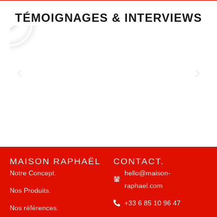
Lire
TÉMOIGNAGES & INTERVIEWS
MAISON RAPHAËL
CONTACT.
Notre Concept.
hello@maison-
raphael.com
Nos Produits.
+33 6 85 10 96 47
Nos références.