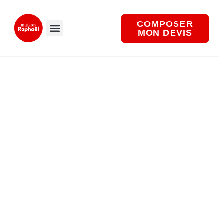
Aller
au
COMPOSER
contenu
MON DEVIS
Nos produits.
Maison