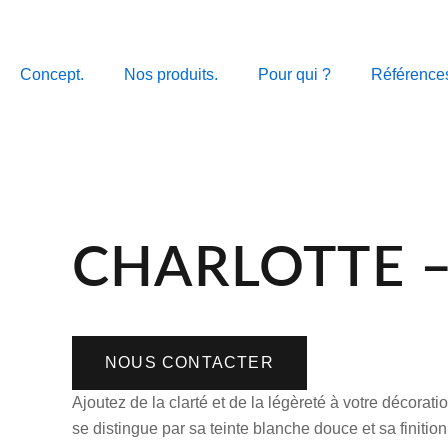
Aller
au
contenu
Concept.
Nos produits.
Pour qui ?
Référence
CHARLOTTE –
NOUS CONTACTER
Ajoutez de la clarté et de la légèreté à votre décor
se distingue par sa teinte blanche douce et sa finitio