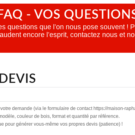
FAQ - VOS QUESTION
es questions que l’on nous pose souvent ! Po
raudent encore l’esprit, contactez nous et no
DEVIS
r votre demande (via le formulaire de contact https://maison-rap
dèle, couleur de bois, format et quantité par référence.
e pour générer vous-même vos propres devis (patience) !